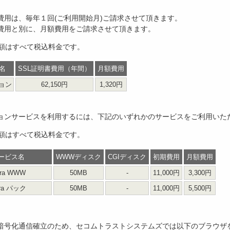
書費用は、毎年１回(ご利用開始月)ご請求させて頂きます。
書費用と別に、月額費用をご請求させて頂きます。
額はすべて税込料金です。
名
SSL証明書費用（年間）
月額費用
ション
62,150円
1,320円
ションサービスを利用するには、下記のいずれかのサービスをご利用いた
額はすべて税込料金です。
ービス名
WWWディスク
CGIディスク
初期費用
月額費用
tra WWW
50MB
-
11,000円
3,300円
tra パック
50MB
-
11,000円
5,500円
L暗号化通信確立のため、セコムトラストシステムズでは以下のブラウザ