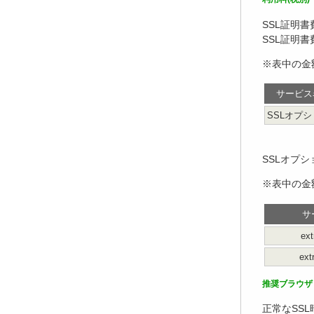
SSL証明
SSL証明
※表中の金
サービス
SSLオプ
SSLオプ
※表中の金
サ
ex
ex
推奨ブラウザ
正常なSS