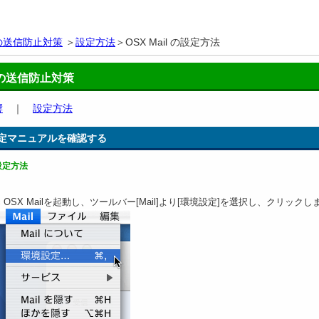
の送信防止対策
＞
設定方法
＞OSX Mail の設定方法
の送信防止対策
響
｜
設定方法
定マニュアルを確認する
の設定方法
c OSX Mailを起動し、ツールバー[Mail]より[環境設定]を選択し、クリックし