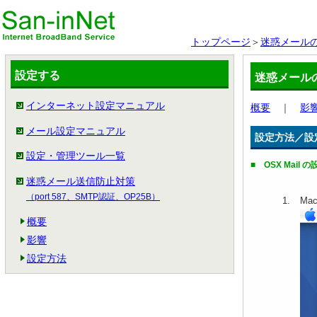
トップページ
＞
迷惑メール
設定する
迷惑メール
インターネット設定マニュアル
概要
｜
影
メール設定マニュアル
設定方法／設
設定・管理ツール一覧
■ OSX Mail 
迷惑メール送信防止対策
（port 587、SMTP認証、OP25B）
Ma
概要
影響
設定方法