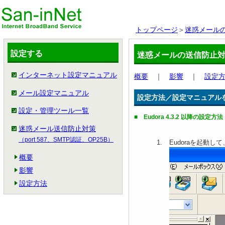
トップページ
＞
迷惑メール
設定する
迷惑メールの送信防止
インターネット設定マニュアル
概要
｜
影響
｜
設定
メール設定マニュアル
設定方法／設定マニュアル
設定・管理ツール一覧
■ Eudora 4.3.2 以降の設定方法
迷惑メール送信防止対策
（port 587、SMTP認証、OP25B）
Eudoraを起動
概要
影響
設定方法