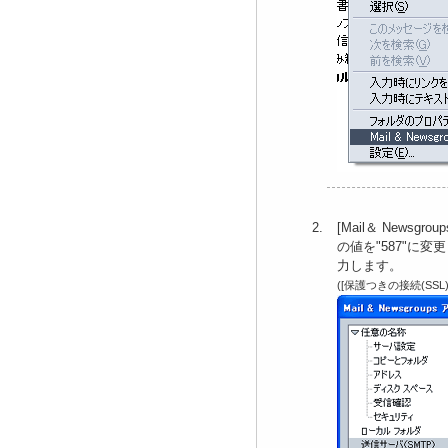
[Mail＆ New
の値を"587"に
力します。
([保護つきの接続(SS