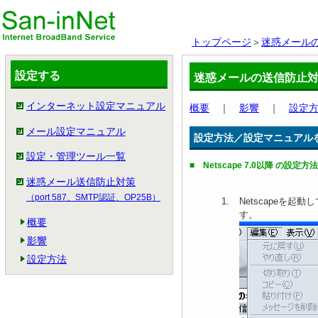
トップページ
＞
迷惑メール
設定する
迷惑メールの送信防止
インターネット設定マニュアル
概要
｜
影響
｜
設定
メール設定マニュアル
設定方法／設定マニュアル
設定・管理ツール一覧
■ Netscape 7.0以降 の設定方法
迷惑メール送信防止対策
（port 587、SMTP認証、OP25B）
Netscapeを起動
す。
概要
影響
設定方法