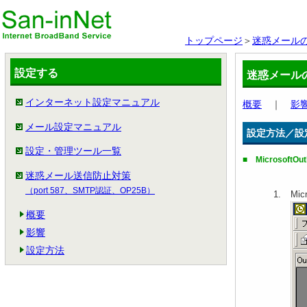
トップページ
＞
迷惑メール
設定する
迷惑メール
インターネット設定マニュアル
概要
｜
影
メール設定マニュアル
設定方法／設
設定・管理ツール一覧
■ MicrosoftO
迷惑メール送信防止対策
（port 587、SMTP認証、OP25B）
Mi
概要
影響
設定方法