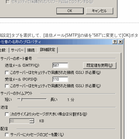
細設定]タブを選択して、[送信メール(SMTP)]の値を"587"に変更して[OK]