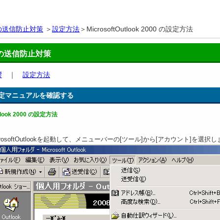
の送信防止対策
＞
設定方法
＞MicrosoftOutlook 2000 の設定方法
の送信防止対策
響
｜
設定方法
定マニュアルを確認する
utlook 2000 の設定方法
crosoftOutlookを起動して、メニューバーの[ツール]から[アカウント]を選択