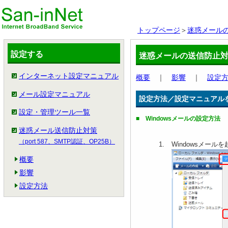
トップページ
＞
迷惑メール
設定する
迷惑メールの送信防止
インターネット設定マニュアル
概要
｜
影響
｜
設定
メール設定マニュアル
設定方法／設定マニュアル
設定・管理ツール一覧
■ Windowsメールの設定方法
迷惑メール送信防止対策
（port 587、SMTP認証、OP25B）
Windowsメー
概要
影響
設定方法